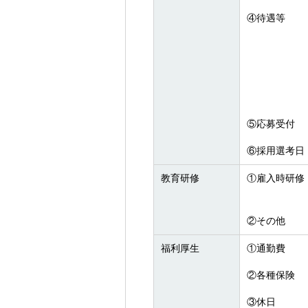
④待遇等
⑤応募受付
⑥採用選考日
教育研修
①雇入時研修
②その他
福利厚生
①通勤費
②各種保険
③休日