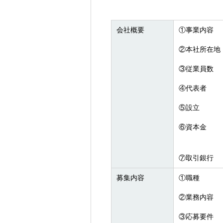
会社概要
①事業内容
②本社所在地
③従業員数
④代表者
⑤設立
⑥資本金
⑦取引銀行
募集内容
①職種
②業務内容
③応募要件