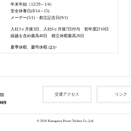
年末年始（12/29～1/4）
安全休養日(8/14～15)
メーデー(5/1)・創立記念日(9/1)
入社3ヶ月後3日、入社6ヶ月後7日付与 初年度計10日
繰越を含め最高40日 積立休暇最高20日
夏季休暇、慶弔休暇 ほか
交通アクセス
リンク
6階
909
© 2016 Kanagawa Power Techno Co.,Ltd.